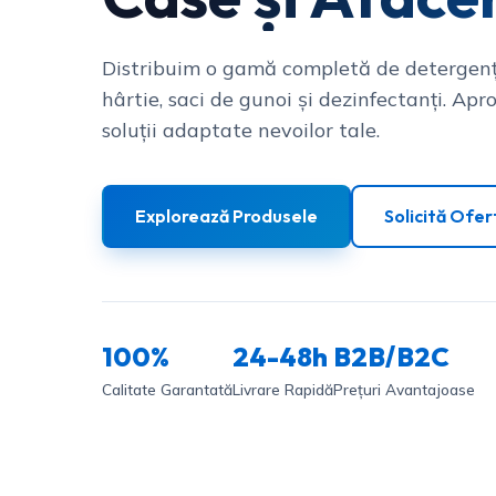
Distribuim o gamă completă de detergenț
hârtie, saci de gunoi și dezinfectanți. Apro
soluții adaptate nevoilor tale.
Explorează Produsele
Solicită Ofer
100%
24-48h
B2B/B2C
Calitate Garantată
Livrare Rapidă
Prețuri Avantajoase