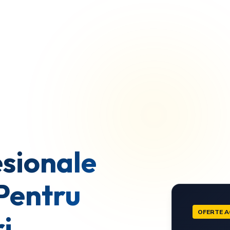
sionale
Pentru
OFERTE A
i