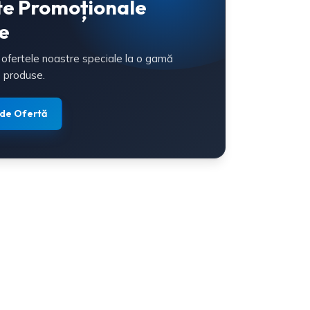
te Promoționale
e
 ofertele noastre speciale la o gamă
 produse.
 de Ofertă