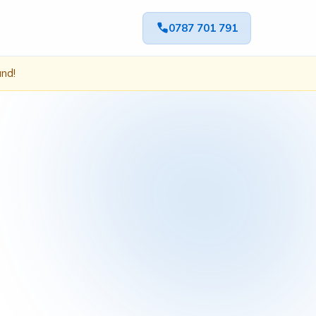
0787 701 791
ând!