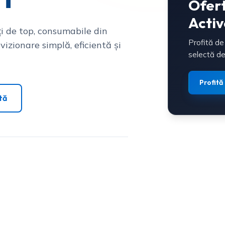
Ofer
Activ
i de top, consumabile din
Profită de
vizionare simplă, eficientă și
selectă de
Profită
tă