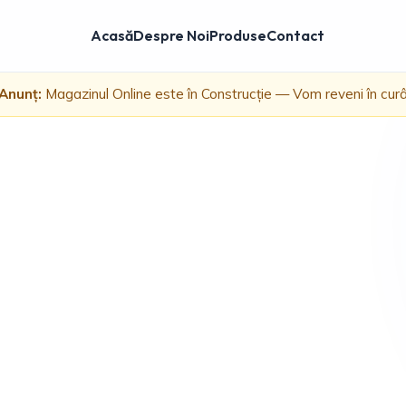
Acasă
Despre Noi
Produse
Contact
Anunț:
Magazinul Online este în Construcție — Vom reveni în cur