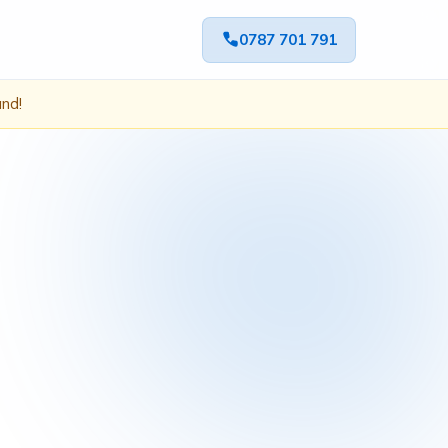
0787 701 791
ând!