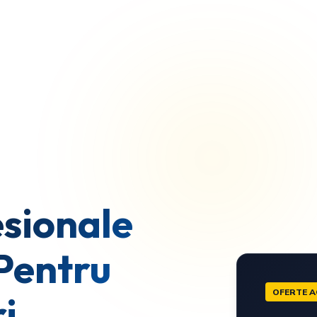
sionale
Pentru
OFERTE A
i