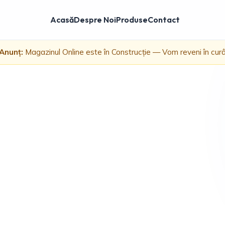
Acasă
Despre Noi
Produse
Contact
Anunț:
Magazinul Online este în Construcție — Vom reveni în cur