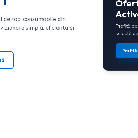
Ofer
Activ
i de top, consumabile din
Profită de
vizionare simplă, eficientă și
selectă de
Profită
tă