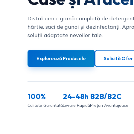
Distribuim o gamă completă de detergenț
hârtie, saci de gunoi și dezinfectanți. Apro
soluții adaptate nevoilor tale.
Explorează Produsele
Solicită Ofer
100%
24-48h
B2B/B2C
Calitate Garantată
Livrare Rapidă
Prețuri Avantajoase