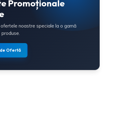
te Promoționale
e
 ofertele noastre speciale la o gamă
 produse.
 de Ofertă