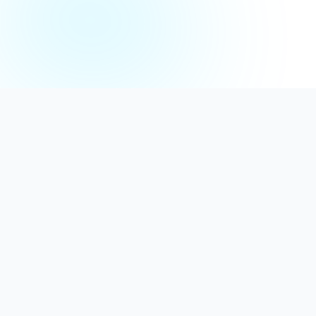
Distribuție Profesională
Oferim detergenți calitativi, dezinfectanți
autorizați și consumabile ideale atât pentru uz