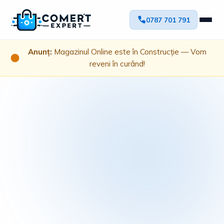
0787 701 791
Anunț:
Magazinul Online este în Construcție — Vom
reveni în curând!