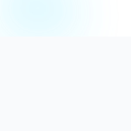
Distribuție Profesională
Oferim detergenți calitativi, dezinfectanți
autorizați și consumabile ideale atât pentru uz