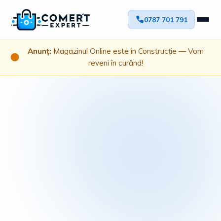
0787 701 791
Anunț:
Magazinul Online este în Construcție — Vom
reveni în curând!