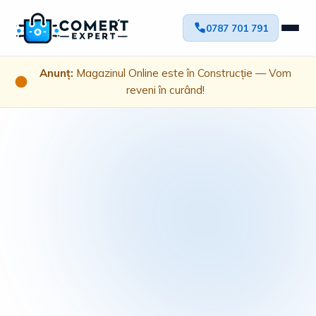
0787 701 791
Anunț:
Magazinul Online este în Construcție — Vom
reveni în curând!