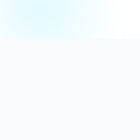
Distribuție Profesională
Oferim detergenți calitativi, dezinfectanți
autorizați și consumabile ideale atât pentru uz