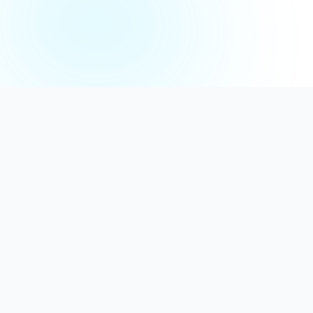
Distribuție Profesională
Oferim detergenți calitativi, dezinfectanți
autorizați și consumabile ideale atât pentru uz