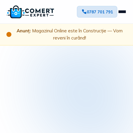
0787 701 791
Anunț:
Magazinul Online este în Construcție — Vom
reveni în curând!