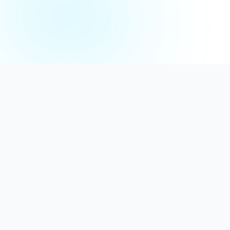
Distribuție Profesională
Oferim detergenți calitativi, dezinfectanți
autorizați și consumabile ideale atât pentru uz