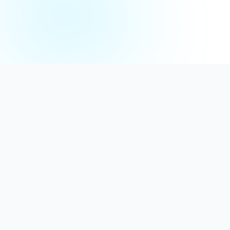
Distribuție Profesională
Oferim detergenți calitativi, dezinfectanți
autorizați și consumabile ideale atât pentru uz