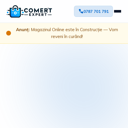
0787 701 791
Anunț:
Magazinul Online este în Construcție — Vom
reveni în curând!