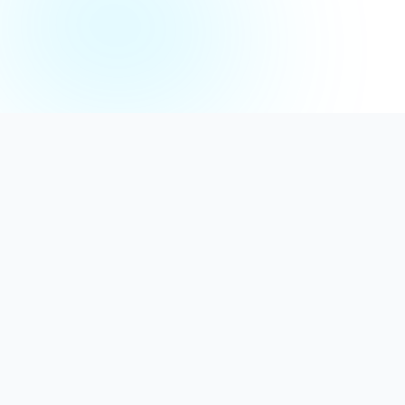
Distribuție Profesională
Oferim detergenți calitativi, dezinfectanți
autorizați și consumabile ideale atât pentru uz