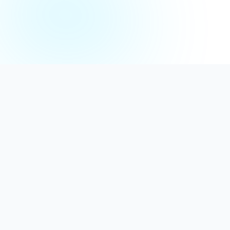
Distribuție Profesională
Oferim detergenți calitativi, dezinfectanți
autorizați și consumabile ideale atât pentru uz