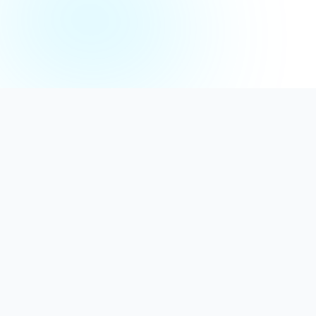
Distribuție Profesională
Oferim detergenți calitativi, dezinfectanți
autorizați și consumabile ideale atât pentru uz