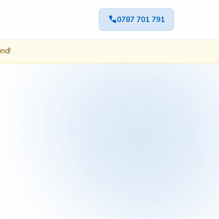
0787 701 791
ând!