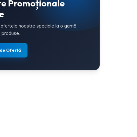
te Promoționale
e
 ofertele noastre speciale la o gamă
 produse.
 de Ofertă