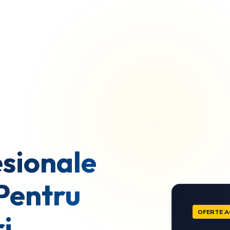
sionale
Pentru
OFERTE A
i