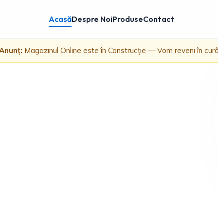
Acasă
Despre Noi
Produse
Contact
Anunț:
Magazinul Online este în Construcție — Vom reveni în cur