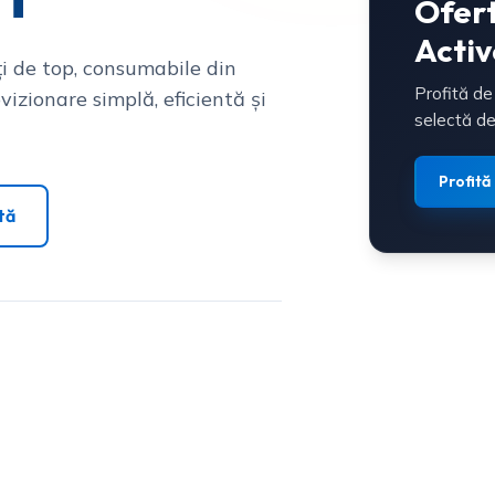
Ofer
Activ
i de top, consumabile din
Profită de
vizionare simplă, eficientă și
selectă de
Profită
tă