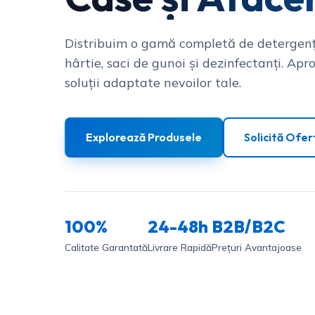
Distribuim o gamă completă de detergenț
hârtie, saci de gunoi și dezinfectanți. Apro
soluții adaptate nevoilor tale.
Explorează Produsele
Solicită Ofer
100%
24-48h
B2B/B2C
Calitate Garantată
Livrare Rapidă
Prețuri Avantajoase