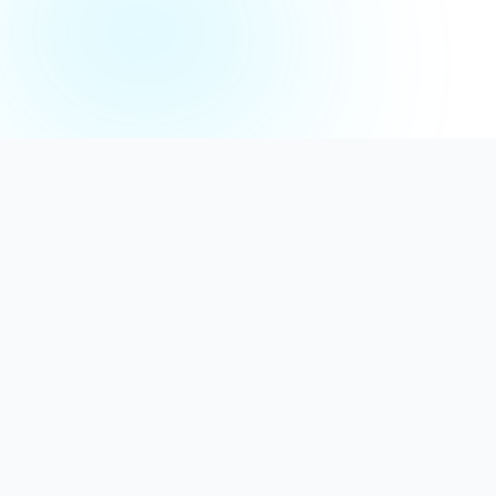
Distribuție Profesională
Oferim detergenți calitativi, dezinfectanți
autorizați și consumabile ideale atât pentru uz