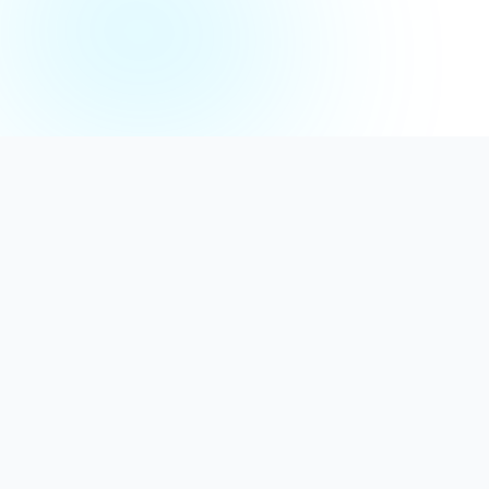
Distribuție Profesională
Oferim detergenți calitativi, dezinfectanți
autorizați și consumabile ideale atât pentru uz