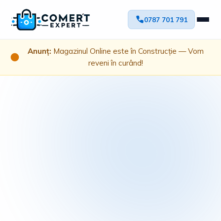
0787 701 791
Anunț:
Magazinul Online este în Construcție — Vom
reveni în curând!